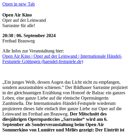
Open in new Tab
Open Air Kino
Oper auf der Leinwand
Sarrasine für alle!
20:30
|
06. September 2024
Freibad Brauweg
Alle Infos zur Veranstaltung hier:
Open Air Kino | Oper auf der Leinwand | Internationale Händel-
Festspiele Göttingen (haendel-festspiele.de)
„Ein junges Weib, dessen Augen das Licht nicht zu empfangen,
sondern auszustrahlen schienen.“ Der Bildhauer Sarrasine projiziert
in der gleichnamigen Erzählung von Honoré de Balzac ein ganzes
Leben, eine ganze Liebe auf die römische Opernsängerin
Zambinella. Die Internationalen Händel-Festspiele wiederum
projizieren dieses Jahr einfach ihre ganze Liebe zur Oper auf die
Leinwand im Freibad am Brauweg.
Der Mitschnitt des
diesjährigen Opernpasticcios „Sarrasine“ wird am 6.
September als Sonderveranstaltung beim Open Air
Sommerkino von Lumière und Méliès gezeigt: Der Eintritt ist