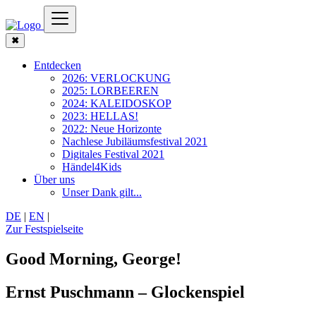
✖
Entdecken
2026: VERLOCKUNG
2025: LORBEEREN
2024: KALEIDOSKOP
2023: HELLAS!
2022: Neue Horizonte
Nachlese Jubiläumsfestival 2021
Digitales Festival 2021
Händel4Kids
Über uns
Unser Dank gilt...
DE
|
EN
|
Zur Festspielseite
Good Morning, George!
Ernst Puschmann – Glockenspiel