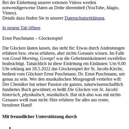
Bei der Einbettung unserer externen Videos werden
notwendigerweise Daten an Dritte übermittelt (YouTube, Idagio,
Vimeo).
Details dazu finden Sie in unserer
Datenschutzerklärung
.
In neuem Tab öffnen
Ernst Puschmann – Glockenspiel
Die Glocken läuten lassen, das steht für: Etwas durch Andeutungen
erfahren bzw. etwas erfahren, aber nichts Genaues wissen. Im Falle
von
Good Morning, George!
war die Geheimniskrämerei zweifellos
beabsichtigt. Tatsächlich ist diese Einleitung ein Einläuten: Um 9.00
Uhr erklang am 18.5.2022 das Glockenspiel der St. Jacobi-Kirche,
bedient vom Glöckner Ernst Puschmann. Dr. Ernst Puschmann, um
genau zu sein. Wer den musikalischen Morgengruß vertiefen will:
Der Chemiker hat seiner Passion ein ganzes, naturwissenschaftlich
fundiertes Buch gewidmet; es heißt
Die Glocken von St. Jacobi:
historisch, physikalisch, musikalisch
. Hat sich also was mit nichts
Genaues weiß man nicht: Hier erfahren Sie alles aus erster,
berufener Hand!
Mit freundlicher Unterstützung durch