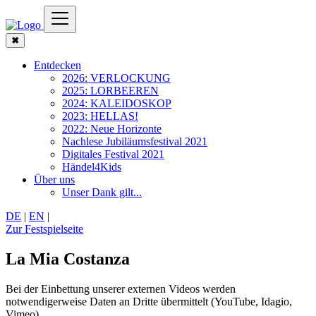
✖
Entdecken
2026: VERLOCKUNG
2025: LORBEEREN
2024: KALEIDOSKOP
2023: HELLAS!
2022: Neue Horizonte
Nachlese Jubiläumsfestival 2021
Digitales Festival 2021
Händel4Kids
Über uns
Unser Dank gilt...
DE
|
EN
|
Zur Festspielseite
La Mia Costanza
Bei der Einbettung unserer externen Videos werden
notwendigerweise Daten an Dritte übermittelt (YouTube, Idagio,
Vimeo).